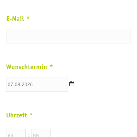
E-Mail
*
Wunschtermin
*
TT
Punkt
Uhrzeit
*
MM
Punkt
JJJJ
Stunden
Minuten
: