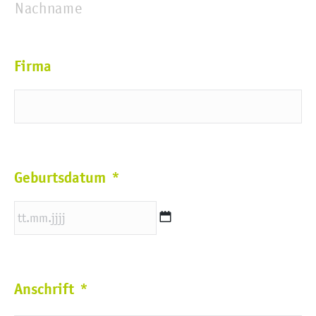
Nachname
Firma
Geburtsdatum
*
TT
Punkt
Anschrift
*
MM
Punkt