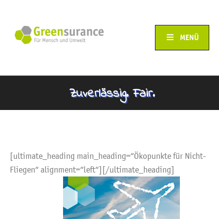
MENÜ
Zuverlässig. Fair.
[ultimate_heading main_heading=“Ökopunkte für Nicht-
Fliegen“ alignment=“left“][/ultimate_heading]