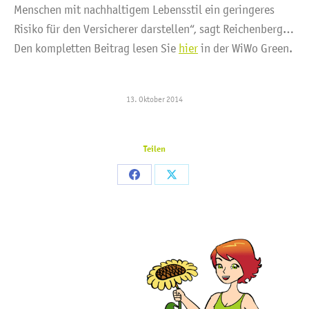
Menschen mit nachhaltigem Lebensstil ein geringeres
Risiko für den Versicherer darstellen“, sagt Reichenberg…
Den kompletten Beitrag lesen Sie
hier
in der WiWo Green.
13. Oktober 2014
Teilen
Share
Share
on
on
Facebook
X