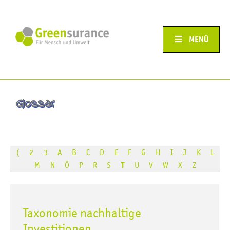
MENÜ
Glossar
(
2
3
A
B
C
D
E
F
G
H
I
J
K
L
M
N
Ö
P
R
S
T
U
V
W
X
Z
Taxonomie nachhaltige
Investitionen