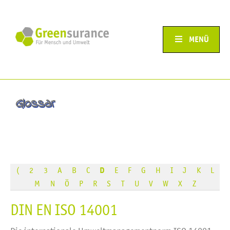
MENÜ
Glossar
(
2
3
A
B
C
D
E
F
G
H
I
J
K
L
M
N
Ö
P
R
S
T
U
V
W
X
Z
DIN EN ISO 14001