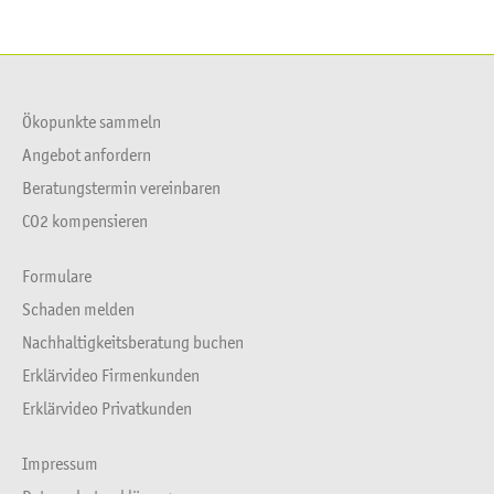
Facebook
X
Ökopunkte sammeln
Angebot anfordern
Beratungstermin vereinbaren
CO2 kompensieren
Formulare
Schaden melden
Nachhaltigkeitsberatung buchen
Erklärvideo Firmenkunden
Erklärvideo Privatkunden
Impressum