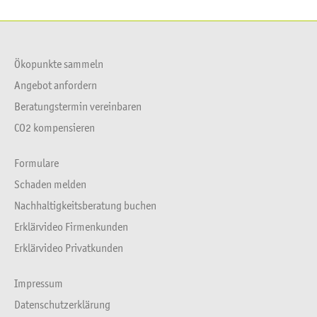
Facebook
X
Ökopunkte sammeln
Angebot anfordern
Beratungstermin vereinbaren
CO2 kompensieren
Formulare
Schaden melden
Nachhaltigkeitsberatung buchen
Erklärvideo Firmenkunden
Erklärvideo Privatkunden
Impressum
Datenschutzerklärung