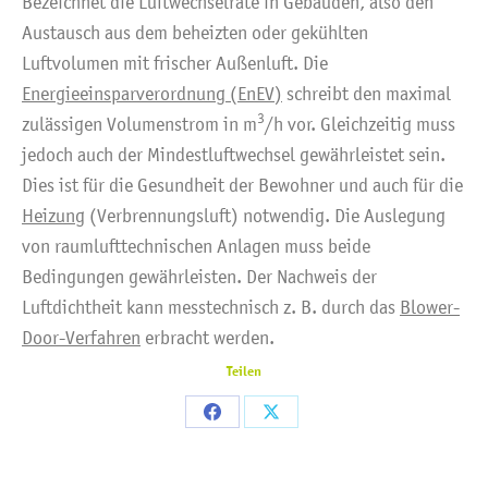
Bezeichnet die Luftwechselrate in Gebäuden, also den
Austausch aus dem beheizten oder gekühlten
Luftvolumen mit frischer Außenluft. Die
Energieeinsparverordnung (EnEV)
schreibt den maximal
3
zulässigen Volumenstrom in m
/h vor. Gleichzeitig muss
jedoch auch der Mindestluftwechsel gewährleistet sein.
Dies ist für die Gesundheit der Bewohner und auch für die
Heizung
(Verbrennungsluft) notwendig. Die Auslegung
von raumlufttechnischen Anlagen muss beide
Bedingungen gewährleisten. Der Nachweis der
Luftdichtheit kann messtechnisch z. B. durch das
Blower-
Door-Verfahren
erbracht werden.
Teilen
Share
Share
on
on