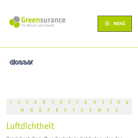
MENÜ
Glossar
(
2
3
A
B
C
D
E
F
G
H
I
J
K
L
M
N
Ö
P
R
S
T
U
V
W
X
Z
Luftdichtheit