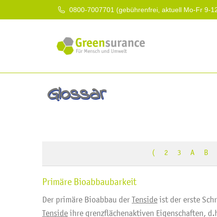
0800-7007701 (gebührenfrei, aktuell Mo-Fr 9-1
Glossar
(
2
3
A
B
Primäre Bioabbaubarkeit
Der primäre Bioabbau der
Tenside
ist der erste Sch
Tenside
ihre grenzflächenaktiven Eigenschaften, d.h