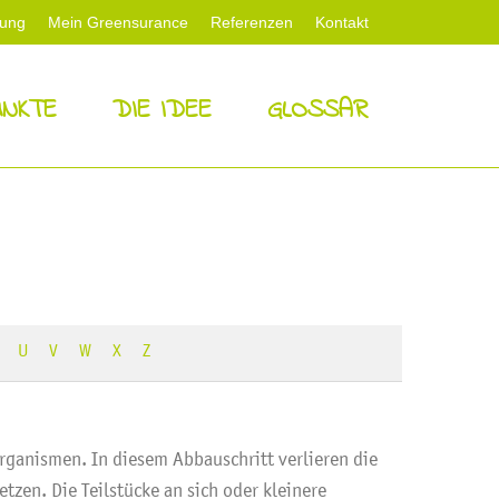
tung
Mein Greensurance
Referenzen
Kontakt
NKTE
DIE IDEE
GLOSSAR
U
V
W
X
Z
organismen. In diesem Abbauschritt verlieren die
tzen. Die Teilstücke an sich oder kleinere