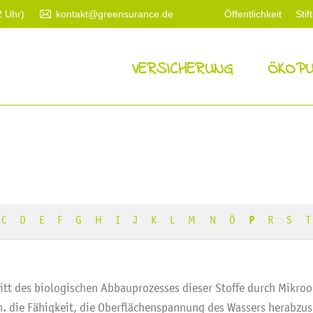
2 Uhr)
kontakt@greensurance.de
Öffentlichkeit
Stif
VERSICHERUNG
ÖKOPU
C
D
E
F
G
H
I
J
K
L
M
N
Ö
P
R
S
T
ritt des biologischen Abbauprozesses dieser Stoffe durch Mikro
. die Fähigkeit, die Oberflächenspannung des Wassers herabzuse