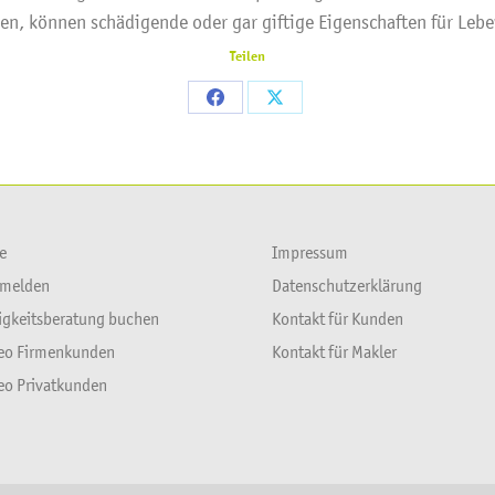
n, können schädigende oder gar giftige Eigenschaften für Lebe
Teilen
Share
Share
on
on
Facebook
X
e
Impressum
 melden
Datenschutzerklärung
igkeitsberatung buchen
Kontakt für Kunden
deo Firmenkunden
Kontakt für Makler
deo Privatkunden