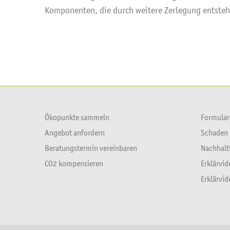
Komponenten, die durch weitere Zerlegung entstehe
Ökopunkte sammeln
Formular
Angebot anfordern
Schaden
Beratungstermin vereinbaren
Nachhalt
CO2 kompensieren
Erklärvi
Erklärvi